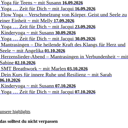
Yoga für Teens ~ mit Susann
16.09.2026
Yoga … Zeit für Dich ~ mit Jacqui
16.09.2026
Flow Yoga – Verschmelzung von Körper, Geist und Seele zu
einer Einheit ~ mit Melly
17.09.2026
Yoga … Zeit für Dich ~ mit Jacqui
23.09.2026
Kinderyoga ~ mit Susann
30.09.2026
Yoga … Zeit für Dich ~ mit Jacqui
30.09.2026
Mantrasingen – Die heilende Kraft des Klangs für Herz und
Seele ~ mit Angelika
01.10.2026
Herzenslieder-Abend – Mantrasingen in Verbundenheit ~ mi
Sabine
02.10.2026
SMT Breathwork ~ mit Marlen
03.10.2026
Dein Kurs für innere Ruhe und Resilienz ~ mit Sarah
06.10.2026
Kinderyoga ~ mit Susann
07.10.2026
Yoga … Zeit für Dich ~ mit Jacqui
07.10.2026
unsere highlights
das solltest du nicht verpassen