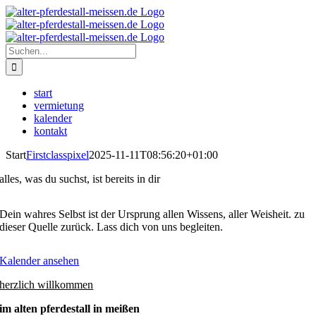
Zum
Instagram
Inhalt
springen
Suche
nach:
start
vermietung
kalender
kontakt
Start
Firstclasspixel
2025-11-11T08:56:20+01:00
alles, was du suchst, ist bereits in dir
Dein wahres Selbst ist der Ursprung allen Wissens, aller Weisheit. zu
dieser Quelle zurück. Lass dich von uns begleiten.
Kalender ansehen
herzlich willkommen
im alten pferdestall in meißen