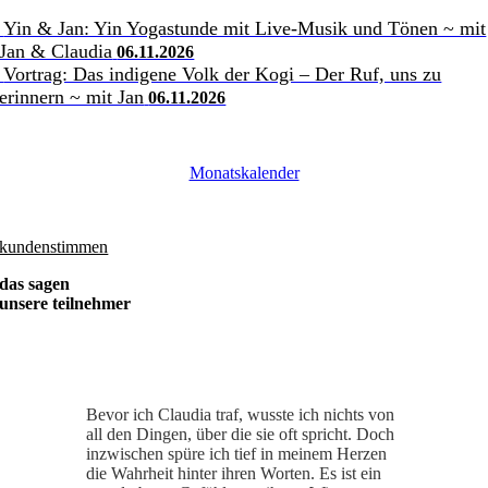
Yin & Jan: Yin Yogastunde mit Live-Musik und Tönen ~ mit
Jan & Claudia
06.11.2026
Vortrag: Das indigene Volk der Kogi – Der Ruf, uns zu
erinnern ~ mit Jan
06.11.2026
Monatskalender
kundenstimmen
das sagen
unsere teilnehmer
Bevor ich Claudia traf, wusste ich nichts von
all den Dingen, über die sie oft spricht. Doch
inzwischen spüre ich tief in meinem Herzen
die Wahrheit hinter ihren Worten. Es ist ein