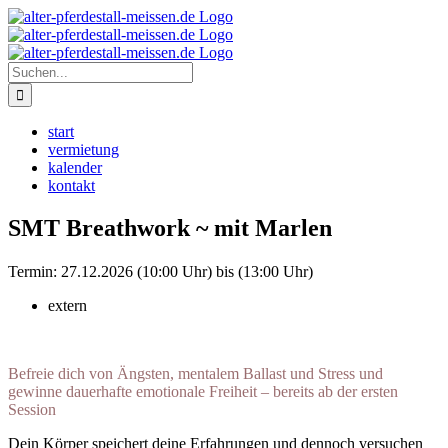
Zum
Instagram
Inhalt
springen
Suche
nach:
start
vermietung
kalender
kontakt
SMT Breathwork ~ mit Marlen
Termin:
27.12.2026 (10:00 Uhr) bis (13:00 Uhr)
extern
Befreie dich von Ängsten, mentalem Ballast und Stress und
gewinne dauerhafte emotionale Freiheit – bereits ab der ersten
Session
Dein Körper speichert deine Erfahrungen und dennoch versuchen