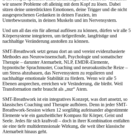
wir unsere Probleme oft alleinig mit dem Kopf zu lösen. Dabei
sitzen deine unterdrückten Emotionen, deine Trigger und die nicht
ausgesprochenen Gedanken in deinen Faszien, im
Unterbewusstsein, in deinen Muskeln und im Nervensystem.
Und um all das ein für allemal auflösen zu können, dürfen wir alle 5
Körpersysteme integrieren, um tiefgreifende, langfristige und
nachhaltige Veränderung anstoßen zu können.
SMT-Breathwork setzt genau dort an und vereint evidenzbasierte
Methodes aus Neurowissenschaft, Psychologie und somatischer
Therapie – darunter Atemarbeit, NLP, EMDR-Elemente,
hypnotische Sprachmuster, Coaching und neuroakustische Reize –
um Stress abzubauen, das Nervensystem zu regulieren und
nachhaltige emotionale Stabilität zu fördern. Wenn wir alle 5
Ebenen ansprechen, erreichen wir Veränderung, die bleibt. Weil
Transformation mehr braucht als „nur“ Atem.
SMT-Breathwork ist ein integratives Konzept, was dort ansetzt, so
klassisches Coaching und Therapie aufhören. Denn in jeder SMT-
Breathwork-Session wirken 12 sorgfältig aufeinander abgestimmte
Elemente wie ein ganzheitlicher Kompass für Körper, Geist und
Seele. Jedes für sich kraftvoll – doch in ihrer Kombination entfalten
sie eine tiefe multidemnsionale Wirkung, die weit über klassische
Atemarbeit hinaus geht.