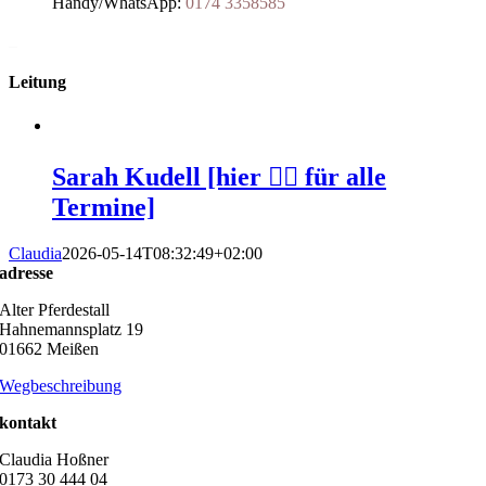
Handy/WhatsApp:
0174 3358585
_
Leitung
Sarah Kudell [hier 👆🏻 für alle
Termine]
Claudia
2026-05-14T08:32:49+02:00
adresse
Alter Pferdestall
Hahnemannsplatz 19
01662 Meißen
Wegbeschreibung
kontakt
Claudia Hoßner
0173 30 444 04