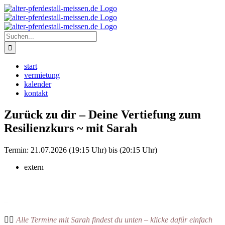
Zum
Instagram
Inhalt
springen
Suche
nach:
start
vermietung
kalender
kontakt
Zurück zu dir – Deine Vertiefung zum
Resilienzkurs ~ mit Sarah
Termin:
21.07.2026 (19:15 Uhr) bis (20:15 Uhr)
extern
–
👉🏻
Alle Termine mit Sarah findest du unten – klicke dafür einfach