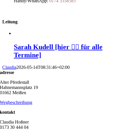
Handy/WhatsApp:
0174 3358585
_
Leitung
Sarah Kudell [hier 👆🏻 für alle
Termine]
Claudia
2026-05-14T08:31:46+02:00
adresse
Alter Pferdestall
Hahnemannsplatz 19
01662 Meißen
Wegbeschreibung
kontakt
Claudia Hoßner
0173 30 444 04