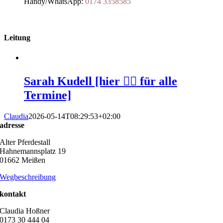
Handy/WhatsApp:
0174 3358585
_
Leitung
Sarah Kudell [hier 👆🏻 für alle
Termine]
Claudia
2026-05-14T08:29:53+02:00
adresse
Alter Pferdestall
Hahnemannsplatz 19
01662 Meißen
Wegbeschreibung
kontakt
Claudia Hoßner
0173 30 444 04