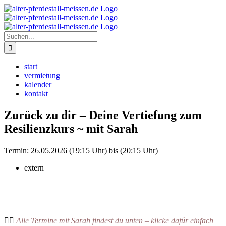
Zum
Instagram
Inhalt
springen
Suche
nach:
start
vermietung
kalender
kontakt
Zurück zu dir – Deine Vertiefung zum
Resilienzkurs ~ mit Sarah
Termin:
26.05.2026 (19:15 Uhr) bis (20:15 Uhr)
extern
–
👉🏻
Alle Termine mit Sarah findest du unten – klicke dafür einfach