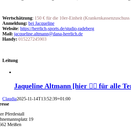
Wertschätzung
:
150 € für die 10er-Einheit (Krankenkassenzuschuss
Anmeldung:
bei Jacqueline
Website
:
https://herrlich-sports.de/studio-radeberg
Mail:
jacqueline.altmann@dana-herrlich.de
Handy:
015227245903
_
Leitung
Jaqueline Altmann [hier 👆🏻 für alle T
Claudia
2025-11-14T13:52:39+01:00
resse
er Pferdestall
hnemannsplatz 19
662 Meißen