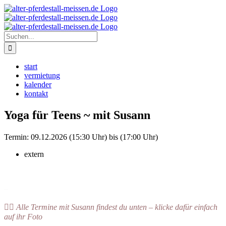
Zum
Instagram
Inhalt
springen
Suche
nach:
start
vermietung
kalender
kontakt
Yoga für Teens ~ mit Susann
Termin:
09.12.2026 (15:30 Uhr) bis (17:00 Uhr)
extern
–
👉🏻 Alle Termine mit Susann findest du unten – klicke dafür einfach
auf ihr Foto