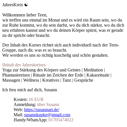
JahresKreis ☯️
Willkommen lieber Teen,
wir treffen uns einmal im Monat und es wird ein Raum sein, wo du
zur Ruhe kommst, wo du sein darfst, wo du dich stärkst, wo du dich
neu erfahren kannst und wo du deinen Körper spürst, was er gerade
zu dir spricht oder braucht.
Der Inhalt des Kurses richtet sich auch individuell nach der Teen-
Gruppe, nach dir, was es so braucht.
Wir werden es uns so richtig kuschelig und schön gestalten.
IInhalt des Jahreskreises:
Yoga zur Stärkung des Körpers und Geistes | Meditation |
Phantasiereisen | Rituale im Zeichen der Erde | Kakaorituale |
Massagen | Wellness | Kreatives | Tanz | Gespräche
Ich freu mich auf dich, Susann
Kosten:
16 EUR
Anmeldung:
über Susann
Web:
https://susannart.de/
Mail:
susannkupke@gmail.com
Handy/WhatsApp:
01705474022
_