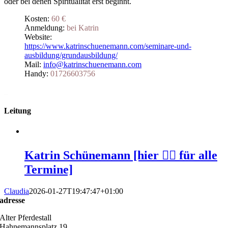
oder bei denen Spiritualität erst beginnt.
Kosten:
60 €
Anmeldung:
bei Katrin
Website:
https://www.katrinschuenemann.com/seminare-und-
ausbildung/grundausbildung/
Mail:
info
@katrinschuenemann.com
Handy:
01726603756
_
Leitung
Katrin Schünemann [hier 👆🏻 für alle
Termine]
Claudia
2026-01-27T19:47:47+01:00
adresse
Alter Pferdestall
Hahnemannsplatz 19