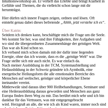
Intuitionsworkshop an. Er vertieft das Erlebte und bringt Klarheit in
Gefühle und Themen, die du vielleicht schon lange mit dir
herumträgst.
Hier dürfen sich innere Fragen zeigen, ordnen und lösen. Oft
entsteht genau dabei dieses befreiende
„Ahhh, jetzt verstehe ich es“
.
Über Katrin:
Seitdem ich denken kann, beschäftigte mich die Frage um die Seele.
Wo kommt Sie her, was sind ihre Fähigkeiten, ihre Aufgaben und
wo sind die übergeordneten Zusammenhänge der geistigen Welt.
Das war als Kind schon so.
Ich verband mich schon damals mit der dafür inne liegenden
Energie, ohne das ich wusste, dass es die „geistige Welt“ war. Die
Frage stellte sich mir auch nicht. Es war einfach da.
Nach meiner Ausbildung in der TCM, Systemaufstellung und
Heilausbildung in der Schweiz gründete ich Aymbolik, eine
energetische Heilungsform die alle emotionalen Bereiche des
Menschen auf seelischer, geistiger und körperlicher Ebene
ineinander vereint.
Mittlerweile sind daraus über 900 Heilbehandlungen, Seminare und
eine Heilerausbildung daraus geworden und Menschen aus ganz
Europa finden ihren Weg zu mir. Das berührt mich sehr und ich bin
dankbar für das Vertrauen, was mir entgegengebracht
wird. Herzgruß an alle, die wie ich als Kind waren, immer noch sind