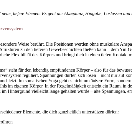
auf neue, tiefere Ebenen. Es geht um Akzeptanz, Hingabe, Loslassen un
ervensystem
ne besondere Weise berührt. Die Positionen werden ohne muskuläre Ansp
n Strukturen zu den tieferen Gewebeschichten fließen kann – dem Yin-
iche Flexibilität des Körpers und bringt dich in einen tiefen Kontakt mit
ma“ steht für den lebendig empfundenen Körper – also für das bewusste
vensystem reguliert, Spannungen dürfen sich lösen – nicht nur auf kör
und Jetzt. Im somatischen Yoga geht es nicht um äußere Form, sonde
hls im eigenen Körper. In der Regelmäßigkeit entsteht ein Raum, in de
s im Hintergrund vielleicht lange gehalten wurde – alte Spannungen,
schiedener Elemente, die dich ganzheitlich unterstützen dürfen:
erühren