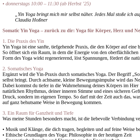
• donnerstags 10:00 – 11:30 (ab Herbst ’25)
„Yin Yoga bringt mich mir selbst näher. Jedes Mal stoße ich 
Claudia Hoßner
Somatic Yin Yoga – zurück zu dir:
Yoga für Körper, Herz und N
1. Die Praxis des Yin
Yin Yoga ist eine sanfte, tiefgehende Praxis, die den Körper auf ei
So öffnet sich ein Raum, in dem die Energie von den oberflächliche
Form des Yoga wirkt regenerierend, löst Spannungen, fördert die natürl
2. Somatisches Yoga
Ergänzt wird die Yin-Praxis durch somatisches Yoga. Der Begriff „So
selbst bringt. Durch achtsame, kleine Bewegungsimpulse wird das Ner
Dabei kommst du tiefer in die Wahrnehmung deines Körpers im Hier 
natürlichen Rhythmus, deiner inneren Stimme und eines sicheren Gefü
Druck, sondern im eigenen Tempo. So darf mit der Zeit auch das, wa
auf ganz behutsame Weise in Bewegung kommen.
3. Ein Raum für Ganzheit und Tiefe
Was meine Stunden besonders macht, ist die liebevolle Verbindung ver
• Musik und Klänge, die dich tragen, begleiten und auf feine Weise b
• Ethische Grundlagen des Yoga: Philosophie in der heutigen Zeit