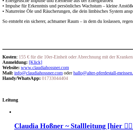
• Energetische Impulse und Elemente aus der Energiearbeit
• Impulse für Erkenntnis und persönliches Wachstum – kleine Anstöße,
• Naturreine Öle und Räucherungen, die dein limbisches System anspr
So entsteht ein sicherer, achtsamer Raum – in dem du loslassen, regener
.
Kosten
:
155 € für die 10er-Einheit oder Abrechnung mit der Kranken
Anmeldung:
[Klick]
Website:
www.claudiahossner.com
Mail:
info@claudiahossner.com
oder
hallo@alter-pferdestall-meissen
Handy/WhatsApp:
01733044404
_
Leitung
Claudia Hoßner ~ Stallleitung [hier 👆🏻