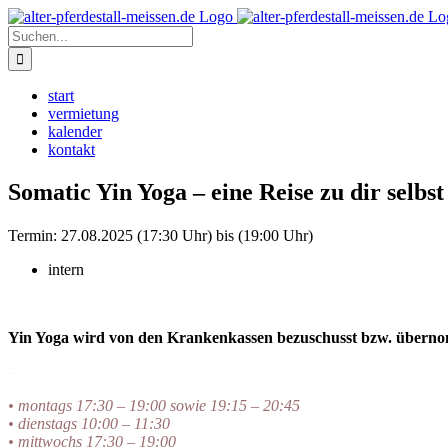
Zum
Instagram
Inhalt
Suche
springen
nach:
start
vermietung
kalender
kontakt
Somatic Yin Yoga – eine Reise zu dir selbst
Termin:
27.08.2025 (17:30 Uhr) bis (19:00 Uhr)
intern
Yin Yoga wird von den Krankenkassen bezuschusst bzw. übern
–
• montags 17:30 – 19:00 sowie 19:15 – 20:45
• dienstags 10:00 – 11:30
• mittwochs 17:30 – 19:00