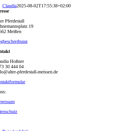
Claudia
2025-08-02T17:55:38+02:00
resse
er Pferdestall
hnemannsplatz 19
662 Meißen
gbeschreibung
ntakt
audia Hoßner
73 30 444 04
llo@alter-pferdestall-meissen.de
ntaktformular
uns:
pressum
tenschutz