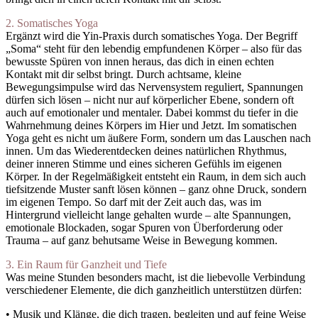
2. Somatisches Yoga
Ergänzt wird die Yin-Praxis durch somatisches Yoga. Der Begriff
„Soma“ steht für den lebendig empfundenen Körper – also für das
bewusste Spüren von innen heraus, das dich in einen echten
Kontakt mit dir selbst bringt. Durch achtsame, kleine
Bewegungsimpulse wird das Nervensystem reguliert, Spannungen
dürfen sich lösen – nicht nur auf körperlicher Ebene, sondern oft
auch auf emotionaler und mentaler. Dabei kommst du tiefer in die
Wahrnehmung deines Körpers im Hier und Jetzt. Im somatischen
Yoga geht es nicht um äußere Form, sondern um das Lauschen nach
innen. Um das Wiederentdecken deines natürlichen Rhythmus,
deiner inneren Stimme und eines sicheren Gefühls im eigenen
Körper. In der Regelmäßigkeit entsteht ein Raum, in dem sich auch
tiefsitzende Muster sanft lösen können – ganz ohne Druck, sondern
im eigenen Tempo. So darf mit der Zeit auch das, was im
Hintergrund vielleicht lange gehalten wurde – alte Spannungen,
emotionale Blockaden, sogar Spuren von Überforderung oder
Trauma – auf ganz behutsame Weise in Bewegung kommen.
3. Ein Raum für Ganzheit und Tiefe
Was meine Stunden besonders macht, ist die liebevolle Verbindung
verschiedener Elemente, die dich ganzheitlich unterstützen dürfen:
• Musik und Klänge, die dich tragen, begleiten und auf feine Weise