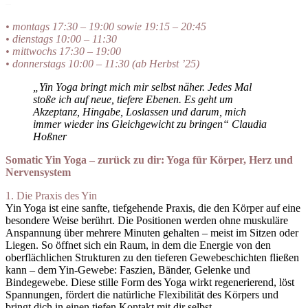
–
• montags 17:30 – 19:00 sowie 19:15 – 20:45
• dienstags 10:00 – 11:30
• mittwochs 17:30 – 19:00
• donnerstags 10:00 – 11:30 (ab Herbst ’25)
„Yin Yoga bringt mich mir selbst näher. Jedes Mal
stoße ich auf neue, tiefere Ebenen. Es geht um
Akzeptanz, Hingabe, Loslassen und darum, mich
immer wieder ins Gleichgewicht zu bringen“ Claudia
Hoßner
Somatic Yin Yoga – zurück zu dir:
Yoga für Körper, Herz und
Nervensystem
1. Die Praxis des Yin
Yin Yoga ist eine sanfte, tiefgehende Praxis, die den Körper auf eine
besondere Weise berührt. Die Positionen werden ohne muskuläre
Anspannung über mehrere Minuten gehalten – meist im Sitzen oder
Liegen. So öffnet sich ein Raum, in dem die Energie von den
oberflächlichen Strukturen zu den tieferen Gewebeschichten fließen
kann – dem Yin-Gewebe: Faszien, Bänder, Gelenke und
Bindegewebe. Diese stille Form des Yoga wirkt regenerierend, löst
Spannungen, fördert die natürliche Flexibilität des Körpers und
bringt dich in einen tiefen Kontakt mit dir selbst.