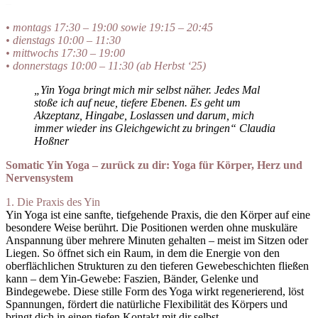
–
• montags 17:30 – 19:00 sowie 19:15 – 20:45
• dienstags 10:00 – 11:30
• mittwochs 17:30 – 19:00
• donnerstags 10:00 – 11:30 (ab Herbst ‘25)
„Yin Yoga bringt mich mir selbst näher. Jedes Mal
stoße ich auf neue, tiefere Ebenen. Es geht um
Akzeptanz, Hingabe, Loslassen und darum, mich
immer wieder ins Gleichgewicht zu bringen“ Claudia
Hoßner
Somatic Yin Yoga – zurück zu dir:
Yoga für Körper, Herz und
Nervensystem
1. Die Praxis des Yin
Yin Yoga ist eine sanfte, tiefgehende Praxis, die den Körper auf eine
besondere Weise berührt. Die Positionen werden ohne muskuläre
Anspannung über mehrere Minuten gehalten – meist im Sitzen oder
Liegen. So öffnet sich ein Raum, in dem die Energie von den
oberflächlichen Strukturen zu den tieferen Gewebeschichten fließen
kann – dem Yin-Gewebe: Faszien, Bänder, Gelenke und
Bindegewebe. Diese stille Form des Yoga wirkt regenerierend, löst
Spannungen, fördert die natürliche Flexibilität des Körpers und
bringt dich in einen tiefen Kontakt mit dir selbst.