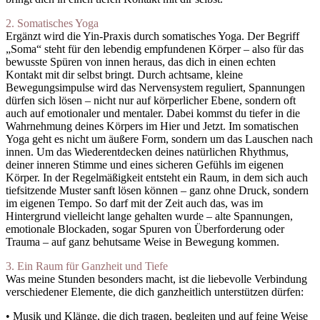
2. Somatisches Yoga
Ergänzt wird die Yin-Praxis durch somatisches Yoga. Der Begriff
„Soma“ steht für den lebendig empfundenen Körper – also für das
bewusste Spüren von innen heraus, das dich in einen echten
Kontakt mit dir selbst bringt. Durch achtsame, kleine
Bewegungsimpulse wird das Nervensystem reguliert, Spannungen
dürfen sich lösen – nicht nur auf körperlicher Ebene, sondern oft
auch auf emotionaler und mentaler. Dabei kommst du tiefer in die
Wahrnehmung deines Körpers im Hier und Jetzt. Im somatischen
Yoga geht es nicht um äußere Form, sondern um das Lauschen nach
innen. Um das Wiederentdecken deines natürlichen Rhythmus,
deiner inneren Stimme und eines sicheren Gefühls im eigenen
Körper. In der Regelmäßigkeit entsteht ein Raum, in dem sich auch
tiefsitzende Muster sanft lösen können – ganz ohne Druck, sondern
im eigenen Tempo. So darf mit der Zeit auch das, was im
Hintergrund vielleicht lange gehalten wurde – alte Spannungen,
emotionale Blockaden, sogar Spuren von Überforderung oder
Trauma – auf ganz behutsame Weise in Bewegung kommen.
3. Ein Raum für Ganzheit und Tiefe
Was meine Stunden besonders macht, ist die liebevolle Verbindung
verschiedener Elemente, die dich ganzheitlich unterstützen dürfen:
• Musik und Klänge, die dich tragen, begleiten und auf feine Weise