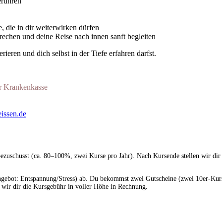
erühren
 die in dir weiterwirken dürfen
echen und deine Reise nach innen sanft begleiten
ieren und dich selbst in der Tiefe erfahren darfst.
er Krankenkasse
eissen.de
bezuschusst (ca. 80–100%, zwei Kurse pro Jahr). Nach Kursende stellen wir dir
ebot: Entspannung/Stress) ab. Du bekommst zwei Gutscheine (zwei 10er-Kurse
 wir dir die Kursgebühr in voller Höhe in Rechnung.