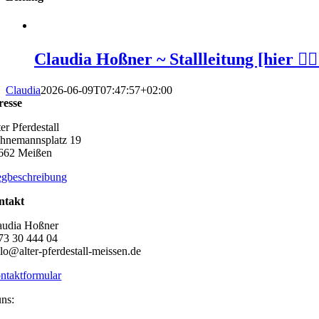
Claudia Hoßner ~ Stallleitung [hier 👆🏻
Claudia
2026-06-09T07:47:57+02:00
resse
er Pferdestall
hnemannsplatz 19
662 Meißen
gbeschreibung
ntakt
audia Hoßner
73 30 444 04
llo@alter-pferdestall-meissen.de
ntaktformular
uns: