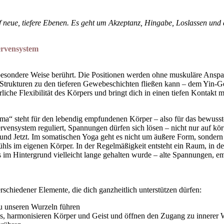
auf neue, tiefere Ebenen. Es geht um Akzeptanz, Hingabe, Loslassen un
ervensystem
ne besondere Weise berührt. Die Positionen werden ohne muskuläre Ansp
n Strukturen zu den tieferen Gewebeschichten fließen kann – dem Yin-
iche Flexibilität des Körpers und bringt dich in einen tiefen Kontakt mit
ma“ steht für den lebendig empfundenen Körper – also für das bewusste
vensystem reguliert, Spannungen dürfen sich lösen – nicht nur auf kör
und Jetzt. Im somatischen Yoga geht es nicht um äußere Form, sonde
hls im eigenen Körper. In der Regelmäßigkeit entsteht ein Raum, in de
s im Hintergrund vielleicht lange gehalten wurde – alte Spannungen,
schiedener Elemente, die dich ganzheitlich unterstützen dürfen:
zu unseren Wurzeln führen
ins, harmonisieren Körper und Geist und öffnen den Zugang zu innerer 