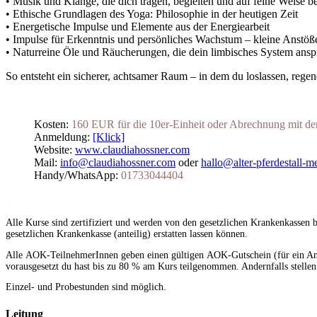
• Musik und Klänge, die dich tragen, begleiten und auf feine Weise b
• Ethische Grundlagen des Yoga: Philosophie in der heutigen Zeit
• Energetische Impulse und Elemente aus der Energiearbeit
• Impulse für Erkenntnis und persönliches Wachstum – kleine Anstöße,
• Naturreine Öle und Räucherungen, die dein limbisches System anspr
So entsteht ein sicherer, achtsamer Raum – in dem du loslassen, regener
.
Kosten:
160 EUR für die 10er-Einheit oder Abrechnung mit d
Anmeldung:
[Klick]
Website:
www.claudiahossner.com
Mail:
info@claudiahossner.com
oder
hallo@alter-pferdestall-m
Handy/WhatsApp:
01733044404
_
Alle Kurse sind zertifiziert und werden von den gesetzlichen Krankenkassen 
gesetzlichen Krankenkasse (anteilig) erstatten lassen können.
Alle AOK-TeilnehmerInnen geben einen gültigen AOK-Gutschein (für ein Ang
vorausgesetzt du hast bis zu 80 % am Kurs teilgenommen. Andernfalls stellen
Einzel- und Probestunden sind möglich.
Leitung