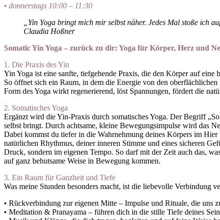
• donnerstags 10:00 – 11:30
„Yin Yoga bringt mich mir selbst näher. Jedes Mal stoße ich 
Claudia Hoßner
Somatic Yin Yoga – zurück zu dir:
Yoga für Körper, Herz und N
1. Die Praxis des Yin
Yin Yoga ist eine sanfte, tiefgehende Praxis, die den Körper auf ei
So öffnet sich ein Raum, in dem die Energie von den oberflächliche
Form des Yoga wirkt regenerierend, löst Spannungen, fördert die natürl
2. Somatisches Yoga
Ergänzt wird die Yin-Praxis durch somatisches Yoga. Der Begriff „So
selbst bringt. Durch achtsame, kleine Bewegungsimpulse wird das Ner
Dabei kommst du tiefer in die Wahrnehmung deines Körpers im Hier 
natürlichen Rhythmus, deiner inneren Stimme und eines sicheren Gefü
Druck, sondern im eigenen Tempo. So darf mit der Zeit auch das, wa
auf ganz behutsame Weise in Bewegung kommen.
3. Ein Raum für Ganzheit und Tiefe
Was meine Stunden besonders macht, ist die liebevolle Verbindung ver
• Rückverbindung zur eigenen Mitte – Impulse und Rituale, die uns 
• Meditation & Pranayama – führen dich in die stille Tiefe deines Se