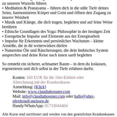
zu unseren Wurzeln führen
• Meditation & Pranayama – führen dich in die stille Tiefe deines
Seins, harmonisieren Körper und Geist und öffnen den Zugang zu
innerer Weisheit
• Musik und Klänge, die dich tragen, begleiten und auf feine Weise
berühren
• Ethische Grundlagen des Yoga: Philosophie in der heutigen Zeit
• Energetische Impulse und Elemente aus der Energiearbeit
• Impulse für Erkenntnis und persönliches Wachstum – kleine
Anstöße, die in dir weiterwirken dürfen
• Naturreine Öle und Räucherungen, die dein limbisches System
ansprechen und deine Reise nach innen sanft begleiten
So entsteht ein sicherer, achtsamer Raum – in dem du loslassen,
regenerieren und dich selbst in der Tiefe erfahren darfst.
Kosten:
160 EUR für die 10er-Einheit oder
Abrechnung mit der Krankenkasse
Anmeldung:
[Klick]
Website:
www.claudiahossner.com
Mail:
info@claudiahossner.com
oder
hallo@alter-
pferdestall-meissen.de
Handy/WhatsApp:
01733044404
_
Alle Kurse sind zertifiziert und werden von den gesetzlichen Krankenkassen