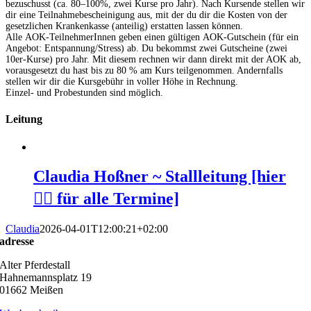
bezuschusst (ca. 80–100%, zwei Kurse pro Jahr). Nach Kursende stellen wir
dir eine Teilnahmebescheinigung aus, mit der du dir die Kosten von der
gesetzlichen Krankenkasse (anteilig) erstatten lassen können.
Alle AOK-TeilnehmerInnen geben einen gültigen AOK-Gutschein (für ein
Angebot: Entspannung/Stress) ab. Du bekommst zwei Gutscheine (zwei
10er-Kurse) pro Jahr. Mit diesem rechnen wir dann direkt mit der AOK ab,
vorausgesetzt du hast bis zu 80 % am Kurs teilgenommen. Andernfalls
stellen wir dir die Kursgebühr in voller Höhe in Rechnung.
Einzel- und Probestunden sind möglich.
Leitung
Claudia Hoßner ~ Stallleitung [hier
👆🏻 für alle Termine]
Claudia
2026-04-01T12:00:21+02:00
adresse
Alter Pferdestall
Hahnemannsplatz 19
01662 Meißen