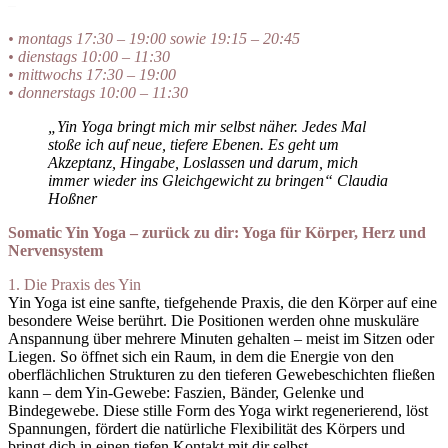
–
• montags 17:30 – 19:00 sowie 19:15 – 20:45
• dienstags 10:00 – 11:30
• mittwochs 17:30 – 19:00
• donnerstags 10:00 – 11:30
„Yin Yoga bringt mich mir selbst näher. Jedes Mal
stoße ich auf neue, tiefere Ebenen. Es geht um
Akzeptanz, Hingabe, Loslassen und darum, mich
immer wieder ins Gleichgewicht zu bringen“ Claudia
Hoßner
Somatic Yin Yoga – zurück zu dir:
Yoga für Körper, Herz und
Nervensystem
1. Die Praxis des Yin
Yin Yoga ist eine sanfte, tiefgehende Praxis, die den Körper auf eine
besondere Weise berührt. Die Positionen werden ohne muskuläre
Anspannung über mehrere Minuten gehalten – meist im Sitzen oder
Liegen. So öffnet sich ein Raum, in dem die Energie von den
oberflächlichen Strukturen zu den tieferen Gewebeschichten fließen
kann – dem Yin-Gewebe: Faszien, Bänder, Gelenke und
Bindegewebe. Diese stille Form des Yoga wirkt regenerierend, löst
Spannungen, fördert die natürliche Flexibilität des Körpers und
bringt dich in einen tiefen Kontakt mit dir selbst.