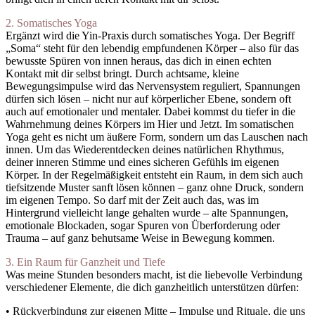
2. Somatisches Yoga
Ergänzt wird die Yin-Praxis durch somatisches Yoga. Der Begriff
„Soma“ steht für den lebendig empfundenen Körper – also für das
bewusste Spüren von innen heraus, das dich in einen echten
Kontakt mit dir selbst bringt. Durch achtsame, kleine
Bewegungsimpulse wird das Nervensystem reguliert, Spannungen
dürfen sich lösen – nicht nur auf körperlicher Ebene, sondern oft
auch auf emotionaler und mentaler. Dabei kommst du tiefer in die
Wahrnehmung deines Körpers im Hier und Jetzt. Im somatischen
Yoga geht es nicht um äußere Form, sondern um das Lauschen nach
innen. Um das Wiederentdecken deines natürlichen Rhythmus,
deiner inneren Stimme und eines sicheren Gefühls im eigenen
Körper. In der Regelmäßigkeit entsteht ein Raum, in dem sich auch
tiefsitzende Muster sanft lösen können – ganz ohne Druck, sondern
im eigenen Tempo. So darf mit der Zeit auch das, was im
Hintergrund vielleicht lange gehalten wurde – alte Spannungen,
emotionale Blockaden, sogar Spuren von Überforderung oder
Trauma – auf ganz behutsame Weise in Bewegung kommen.
3. Ein Raum für Ganzheit und Tiefe
Was meine Stunden besonders macht, ist die liebevolle Verbindung
verschiedener Elemente, die dich ganzheitlich unterstützen dürfen:
• Rückverbindung zur eigenen Mitte – Impulse und Rituale, die uns