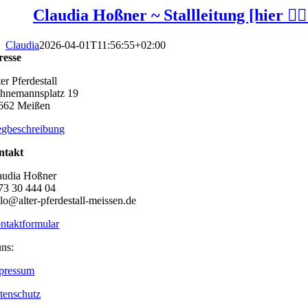
Claudia Hoßner ~ Stallleitung [hier 👆🏻
Claudia
2026-04-01T11:56:55+02:00
resse
er Pferdestall
hnemannsplatz 19
662 Meißen
gbeschreibung
ntakt
audia Hoßner
73 30 444 04
llo@alter-pferdestall-meissen.de
ntaktformular
uns:
pressum
tenschutz