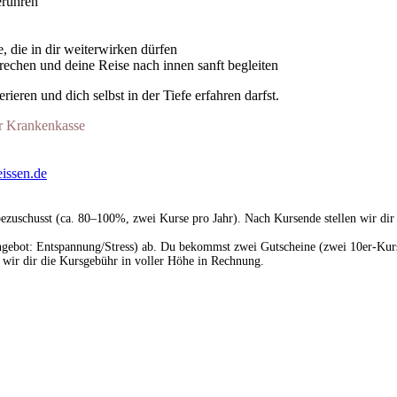
erühren
 die in dir weiterwirken dürfen
echen und deine Reise nach innen sanft begleiten
ieren und dich selbst in der Tiefe erfahren darfst.
er Krankenkasse
eissen.de
bezuschusst (ca. 80–100%, zwei Kurse pro Jahr). Nach Kursende stellen wir dir
ebot: Entspannung/Stress) ab. Du bekommst zwei Gutscheine (zwei 10er-Kurse
 wir dir die Kursgebühr in voller Höhe in Rechnung.