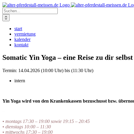
Zum
Instagram
Inhalt
Suche
springen
nach:
start
vermietung
kalender
kontakt
Somatic Yin Yoga – eine Reise zu dir selbst
Termin:
14.04.2026 (10:00 Uhr) bis (11:30 Uhr)
intern
Yin Yoga wird von den Krankenkassen bezuschusst bzw. übern
–
• montags 17:30 – 19:00 sowie 19:15 – 20:45
• dienstags 10:00 – 11:30
• mittwochs 17:30 – 19:00