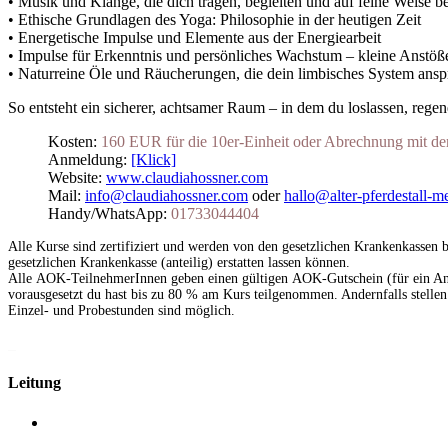
• Musik und Klänge, die dich tragen, begleiten und auf feine Weise b
• Ethische Grundlagen des Yoga: Philosophie in der heutigen Zeit
• Energetische Impulse und Elemente aus der Energiearbeit
• Impulse für Erkenntnis und persönliches Wachstum – kleine Anstöße,
• Naturreine Öle und Räucherungen, die dein limbisches System anspr
So entsteht ein sicherer, achtsamer Raum – in dem du loslassen, regener
Kosten:
160 EUR für die 10er-Einheit oder Abrechnung mit d
Anmeldung:
[Klick]
Website:
www.claudiahossner.com
Mail:
info@claudiahossner.com
oder
hallo@alter-pferdestall-m
Handy/WhatsApp:
01733044404
Alle Kurse sind zertifiziert und werden von den gesetzlichen Krankenkassen 
gesetzlichen Krankenkasse (anteilig) erstatten lassen können.
Alle AOK-TeilnehmerInnen geben einen gültigen AOK-Gutschein (für ein Ang
vorausgesetzt du hast bis zu 80 % am Kurs teilgenommen. Andernfalls stellen
Einzel- und Probestunden sind möglich.
_
Leitung