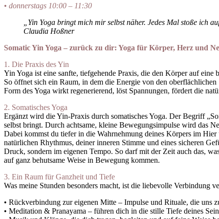
• donnerstags 10:00 – 11:30
„Yin Yoga bringt mich mir selbst näher. Jedes Mal stoße ich 
Claudia Hoßner
Somatic Yin Yoga – zurück zu dir:
Yoga für Körper, Herz und N
1. Die Praxis des Yin
Yin Yoga ist eine sanfte, tiefgehende Praxis, die den Körper auf ei
So öffnet sich ein Raum, in dem die Energie von den oberflächliche
Form des Yoga wirkt regenerierend, löst Spannungen, fördert die natürl
2. Somatisches Yoga
Ergänzt wird die Yin-Praxis durch somatisches Yoga. Der Begriff „So
selbst bringt. Durch achtsame, kleine Bewegungsimpulse wird das Ner
Dabei kommst du tiefer in die Wahrnehmung deines Körpers im Hier 
natürlichen Rhythmus, deiner inneren Stimme und eines sicheren Gefü
Druck, sondern im eigenen Tempo. So darf mit der Zeit auch das, wa
auf ganz behutsame Weise in Bewegung kommen.
3. Ein Raum für Ganzheit und Tiefe
Was meine Stunden besonders macht, ist die liebevolle Verbindung ver
• Rückverbindung zur eigenen Mitte – Impulse und Rituale, die uns 
• Meditation & Pranayama – führen dich in die stille Tiefe deines Se