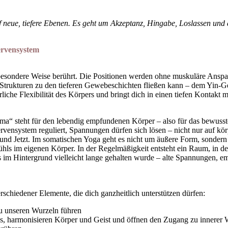
auf neue, tiefere Ebenen. Es geht um Akzeptanz, Hingabe, Loslassen un
ervensystem
ne besondere Weise berührt. Die Positionen werden ohne muskuläre Ansp
n Strukturen zu den tieferen Gewebeschichten fließen kann – dem Yin-
iche Flexibilität des Körpers und bringt dich in einen tiefen Kontakt mit
ma“ steht für den lebendig empfundenen Körper – also für das bewusste
vensystem reguliert, Spannungen dürfen sich lösen – nicht nur auf kör
und Jetzt. Im somatischen Yoga geht es nicht um äußere Form, sonde
hls im eigenen Körper. In der Regelmäßigkeit entsteht ein Raum, in de
s im Hintergrund vielleicht lange gehalten wurde – alte Spannungen,
schiedener Elemente, die dich ganzheitlich unterstützen dürfen:
zu unseren Wurzeln führen
ins, harmonisieren Körper und Geist und öffnen den Zugang zu innerer 