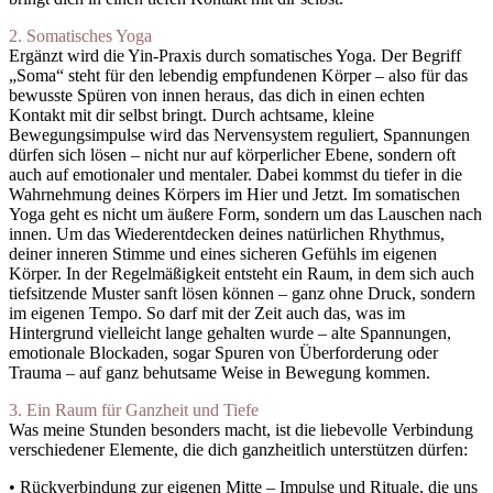
2. Somatisches Yoga
Ergänzt wird die Yin-Praxis durch somatisches Yoga. Der Begriff
„Soma“ steht für den lebendig empfundenen Körper – also für das
bewusste Spüren von innen heraus, das dich in einen echten
Kontakt mit dir selbst bringt. Durch achtsame, kleine
Bewegungsimpulse wird das Nervensystem reguliert, Spannungen
dürfen sich lösen – nicht nur auf körperlicher Ebene, sondern oft
auch auf emotionaler und mentaler. Dabei kommst du tiefer in die
Wahrnehmung deines Körpers im Hier und Jetzt. Im somatischen
Yoga geht es nicht um äußere Form, sondern um das Lauschen nach
innen. Um das Wiederentdecken deines natürlichen Rhythmus,
deiner inneren Stimme und eines sicheren Gefühls im eigenen
Körper. In der Regelmäßigkeit entsteht ein Raum, in dem sich auch
tiefsitzende Muster sanft lösen können – ganz ohne Druck, sondern
im eigenen Tempo. So darf mit der Zeit auch das, was im
Hintergrund vielleicht lange gehalten wurde – alte Spannungen,
emotionale Blockaden, sogar Spuren von Überforderung oder
Trauma – auf ganz behutsame Weise in Bewegung kommen.
3. Ein Raum für Ganzheit und Tiefe
Was meine Stunden besonders macht, ist die liebevolle Verbindung
verschiedener Elemente, die dich ganzheitlich unterstützen dürfen:
• Rückverbindung zur eigenen Mitte – Impulse und Rituale, die uns