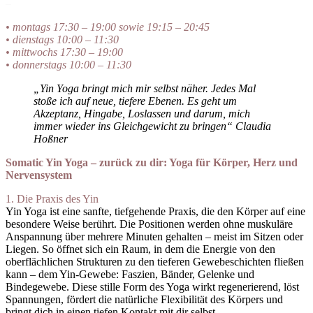
–
• montags 17:30 – 19:00 sowie 19:15 – 20:45
• dienstags 10:00 – 11:30
• mittwochs 17:30 – 19:00
• donnerstags 10:00 – 11:30
„Yin Yoga bringt mich mir selbst näher. Jedes Mal
stoße ich auf neue, tiefere Ebenen. Es geht um
Akzeptanz, Hingabe, Loslassen und darum, mich
immer wieder ins Gleichgewicht zu bringen“ Claudia
Hoßner
Somatic Yin Yoga – zurück zu dir:
Yoga für Körper, Herz und
Nervensystem
1. Die Praxis des Yin
Yin Yoga ist eine sanfte, tiefgehende Praxis, die den Körper auf eine
besondere Weise berührt. Die Positionen werden ohne muskuläre
Anspannung über mehrere Minuten gehalten – meist im Sitzen oder
Liegen. So öffnet sich ein Raum, in dem die Energie von den
oberflächlichen Strukturen zu den tieferen Gewebeschichten fließen
kann – dem Yin-Gewebe: Faszien, Bänder, Gelenke und
Bindegewebe. Diese stille Form des Yoga wirkt regenerierend, löst
Spannungen, fördert die natürliche Flexibilität des Körpers und
bringt dich in einen tiefen Kontakt mit dir selbst.