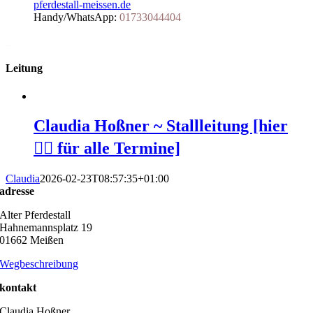
pferdestall-meissen.de
Handy/WhatsApp:
01733044404
_
Leitung
Claudia Hoßner ~ Stallleitung [hier
👆🏻 für alle Termine]
Claudia
2026-02-23T08:57:35+01:00
adresse
Alter Pferdestall
Hahnemannsplatz 19
01662 Meißen
Wegbeschreibung
kontakt
Claudia Hoßner