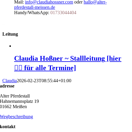
Mail:
info@claudiahossner.com
oder
hallo@alter-
pferdestall-meissen.de
Handy/WhatsApp:
01733044404
_
Leitung
Claudia Hoßner ~ Stallleitung [hier
👆🏻 für alle Termine]
Claudia
2026-02-23T08:55:44+01:00
adresse
Alter Pferdestall
Hahnemannsplatz 19
01662 Meißen
Wegbeschreibung
kontakt