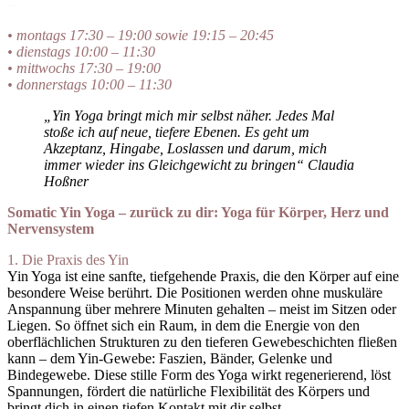
–
• montags 17:30 – 19:00 sowie 19:15 – 20:45
• dienstags 10:00 – 11:30
• mittwochs 17:30 – 19:00
• donnerstags 10:00 – 11:30
„Yin Yoga bringt mich mir selbst näher. Jedes Mal
stoße ich auf neue, tiefere Ebenen. Es geht um
Akzeptanz, Hingabe, Loslassen und darum, mich
immer wieder ins Gleichgewicht zu bringen“ Claudia
Hoßner
Somatic Yin Yoga – zurück zu dir:
Yoga für Körper, Herz und
Nervensystem
1. Die Praxis des Yin
Yin Yoga ist eine sanfte, tiefgehende Praxis, die den Körper auf eine
besondere Weise berührt. Die Positionen werden ohne muskuläre
Anspannung über mehrere Minuten gehalten – meist im Sitzen oder
Liegen. So öffnet sich ein Raum, in dem die Energie von den
oberflächlichen Strukturen zu den tieferen Gewebeschichten fließen
kann – dem Yin-Gewebe: Faszien, Bänder, Gelenke und
Bindegewebe. Diese stille Form des Yoga wirkt regenerierend, löst
Spannungen, fördert die natürliche Flexibilität des Körpers und
bringt dich in einen tiefen Kontakt mit dir selbst.