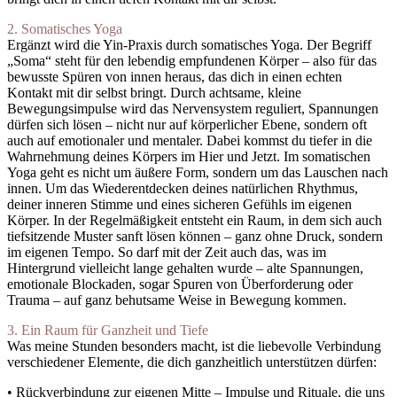
2. Somatisches Yoga
Ergänzt wird die Yin-Praxis durch somatisches Yoga. Der Begriff
„Soma“ steht für den lebendig empfundenen Körper – also für das
bewusste Spüren von innen heraus, das dich in einen echten
Kontakt mit dir selbst bringt. Durch achtsame, kleine
Bewegungsimpulse wird das Nervensystem reguliert, Spannungen
dürfen sich lösen – nicht nur auf körperlicher Ebene, sondern oft
auch auf emotionaler und mentaler. Dabei kommst du tiefer in die
Wahrnehmung deines Körpers im Hier und Jetzt. Im somatischen
Yoga geht es nicht um äußere Form, sondern um das Lauschen nach
innen. Um das Wiederentdecken deines natürlichen Rhythmus,
deiner inneren Stimme und eines sicheren Gefühls im eigenen
Körper. In der Regelmäßigkeit entsteht ein Raum, in dem sich auch
tiefsitzende Muster sanft lösen können – ganz ohne Druck, sondern
im eigenen Tempo. So darf mit der Zeit auch das, was im
Hintergrund vielleicht lange gehalten wurde – alte Spannungen,
emotionale Blockaden, sogar Spuren von Überforderung oder
Trauma – auf ganz behutsame Weise in Bewegung kommen.
3. Ein Raum für Ganzheit und Tiefe
Was meine Stunden besonders macht, ist die liebevolle Verbindung
verschiedener Elemente, die dich ganzheitlich unterstützen dürfen:
• Rückverbindung zur eigenen Mitte – Impulse und Rituale, die uns