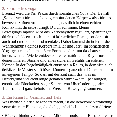
2. Somatisches Yoga
Ergänzt wird die Yin-Praxis durch somatisches Yoga. Der Begriff
„Soma“ steht für den lebendig empfundenen Körper – also für das
bewusste Spüren von innen heraus, das dich in einen echten
Kontakt mit dir selbst bringt. Durch achtsame, kleine
Bewegungsimpulse wird das Nervensystem reguliert, Spannungen
dürfen sich lösen – nicht nur auf körperlicher Ebene, sondern oft
auch auf emotionaler und mentaler. Dabei kommst du tiefer in die
Wahrnehmung deines Körpers im Hier und Jetzt. Im somatischen
Yoga geht es nicht um äußere Form, sondern um das Lauschen nach
innen. Um das Wiederentdecken deines natürlichen Rhythmus,
deiner inneren Stimme und eines sicheren Gefühls im eigenen
Körper. In der Regelmäßigkeit entsteht ein Raum, in dem sich auch
tiefsitzende Muster sanft lösen können – ganz ohne Druck, sondern
im eigenen Tempo. So darf mit der Zeit auch das, was im
Hintergrund vielleicht lange gehalten wurde – alte Spannungen,
emotionale Blockaden, sogar Spuren von Überforderung oder
Trauma – auf ganz behutsame Weise in Bewegung kommen.
3. Ein Raum für Ganzheit und Tiefe
Was meine Stunden besonders macht, ist die liebevolle Verbindung
verschiedener Elemente, die dich ganzheitlich unterstützen dürfen:
• Rückverbindung zur eigenen Mitte – Impulse und Rituale, die uns