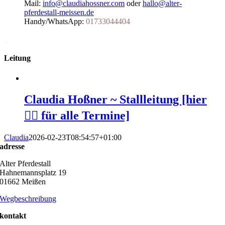
Mail:
info@claudiahossner.com
oder
hallo@alter-
pferdestall-meissen.de
Handy/WhatsApp:
01733044404
_
Leitung
Claudia Hoßner ~ Stallleitung [hier
👆🏻 für alle Termine]
Claudia
2026-02-23T08:54:57+01:00
adresse
Alter Pferdestall
Hahnemannsplatz 19
01662 Meißen
Wegbeschreibung
kontakt