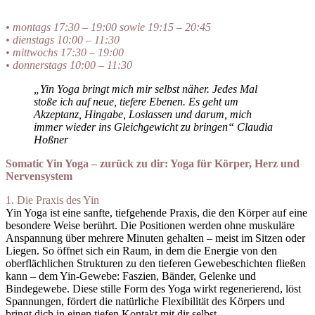
–
• montags 17:30 – 19:00 sowie 19:15 – 20:45
• dienstags 10:00 – 11:30
• mittwochs 17:30 – 19:00
• donnerstags 10:00 – 11:30
„Yin Yoga bringt mich mir selbst näher. Jedes Mal
stoße ich auf neue, tiefere Ebenen. Es geht um
Akzeptanz, Hingabe, Loslassen und darum, mich
immer wieder ins Gleichgewicht zu bringen“ Claudia
Hoßner
Somatic Yin Yoga – zurück zu dir:
Yoga für Körper, Herz und
Nervensystem
1. Die Praxis des Yin
Yin Yoga ist eine sanfte, tiefgehende Praxis, die den Körper auf eine
besondere Weise berührt. Die Positionen werden ohne muskuläre
Anspannung über mehrere Minuten gehalten – meist im Sitzen oder
Liegen. So öffnet sich ein Raum, in dem die Energie von den
oberflächlichen Strukturen zu den tieferen Gewebeschichten fließen
kann – dem Yin-Gewebe: Faszien, Bänder, Gelenke und
Bindegewebe. Diese stille Form des Yoga wirkt regenerierend, löst
Spannungen, fördert die natürliche Flexibilität des Körpers und
bringt dich in einen tiefen Kontakt mit dir selbst.