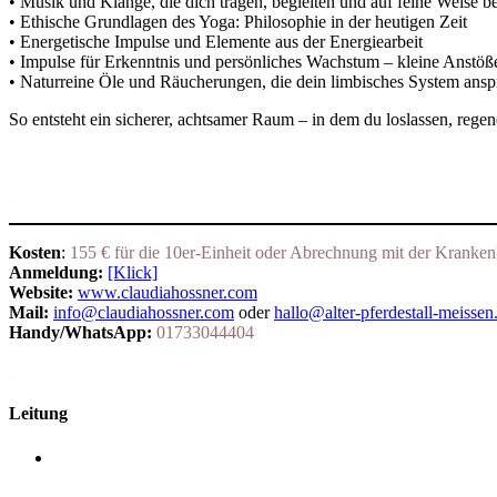
• Musik und Klänge, die dich tragen, begleiten und auf feine Weise b
• Ethische Grundlagen des Yoga: Philosophie in der heutigen Zeit
• Energetische Impulse und Elemente aus der Energiearbeit
• Impulse für Erkenntnis und persönliches Wachstum – kleine Anstöße,
• Naturreine Öle und Räucherungen, die dein limbisches System anspr
So entsteht ein sicherer, achtsamer Raum – in dem du loslassen, regener
.
Kosten
:
155 € für die 10er-Einheit oder Abrechnung mit der Kranken
Anmeldung:
[Klick]
Website:
www.claudiahossner.com
Mail:
info@claudiahossner.com
oder
hallo@alter-pferdestall-meissen
Handy/WhatsApp:
01733044404
_
Leitung