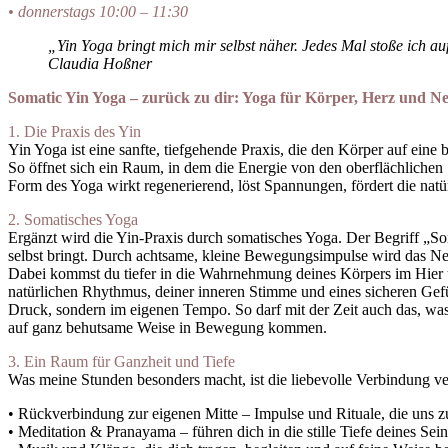
• donnerstags 10:00 – 11:30
„Yin Yoga bringt mich mir selbst näher. Jedes Mal stoße ich 
Claudia Hoßner
Somatic Yin Yoga – zurück zu dir:
Yoga für Körper, Herz und N
1. Die Praxis des Yin
Yin Yoga ist eine sanfte, tiefgehende Praxis, die den Körper auf ei
So öffnet sich ein Raum, in dem die Energie von den oberflächliche
Form des Yoga wirkt regenerierend, löst Spannungen, fördert die natürl
2. Somatisches Yoga
Ergänzt wird die Yin-Praxis durch somatisches Yoga. Der Begriff „So
selbst bringt. Durch achtsame, kleine Bewegungsimpulse wird das Ner
Dabei kommst du tiefer in die Wahrnehmung deines Körpers im Hier 
natürlichen Rhythmus, deiner inneren Stimme und eines sicheren Gefü
Druck, sondern im eigenen Tempo. So darf mit der Zeit auch das, wa
auf ganz behutsame Weise in Bewegung kommen.
3. Ein Raum für Ganzheit und Tiefe
Was meine Stunden besonders macht, ist die liebevolle Verbindung ver
• Rückverbindung zur eigenen Mitte – Impulse und Rituale, die uns 
• Meditation & Pranayama – führen dich in die stille Tiefe deines Se