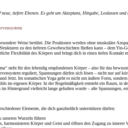
auf neue, tiefere Ebenen. Es geht um Akzeptanz, Hingabe, Loslassen un
ervensystem
ne besondere Weise berührt. Die Positionen werden ohne muskuläre Ansp
n Strukturen zu den tieferen Gewebeschichten fließen kann – dem Yin-
iche Flexibilität des Körpers und bringt dich in einen tiefen Kontakt mit
ma“ steht für den lebendig empfundenen Körper – also für das bewusste
vensystem reguliert, Spannungen dürfen sich lösen – nicht nur auf kör
und Jetzt. Im somatischen Yoga geht es nicht um äußere Form, sonde
hls im eigenen Körper. In der Regelmäßigkeit entsteht ein Raum, in de
s im Hintergrund vielleicht lange gehalten wurde – alte Spannungen,
schiedener Elemente, die dich ganzheitlich unterstützen dürfen:
zu unseren Wurzeln führen
ins, harmonisieren Körper und Geist und öffnen den Zugang zu innerer 