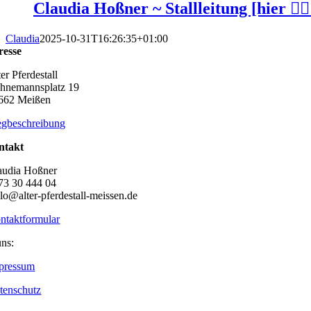
Claudia Hoßner ~ Stallleitung [hier 👆🏻
Claudia
2025-10-31T16:26:35+01:00
resse
er Pferdestall
hnemannsplatz 19
662 Meißen
gbeschreibung
ntakt
audia Hoßner
73 30 444 04
llo@alter-pferdestall-meissen.de
ntaktformular
uns:
pressum
tenschutz