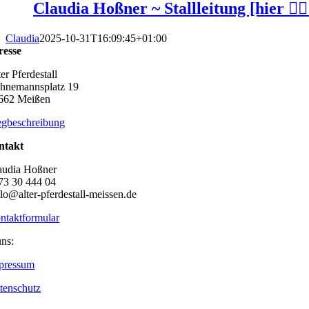
Claudia Hoßner ~ Stallleitung [hier 👆🏻
Claudia
2025-10-31T16:09:45+01:00
resse
er Pferdestall
hnemannsplatz 19
662 Meißen
gbeschreibung
ntakt
audia Hoßner
73 30 444 04
llo@alter-pferdestall-meissen.de
ntaktformular
uns:
pressum
tenschutz