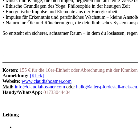
• Musik und Klänge, die dich tragen, begleiten und auf feine Weise b
• Ethische Grundlagen des Yoga: Philosophie in der heutigen Zeit
• Energetische Impulse und Elemente aus der Energiearbeit
• Impulse für Erkenntnis und persönliches Wachstum – kleine Anstöße,
• Naturreine Öle und Räucherungen, die dein limbisches System anspr
So entsteht ein sicherer, achtsamer Raum – in dem du loslassen, regener
.
Kosten
:
155 € für die 10er-Einheit oder Abrechnung mit der Kranken
Anmeldung:
[Klick]
Website:
www.claudiahossner.com
Mail:
info@claudiahossner.com
oder
hallo@alter-pferdestall-meissen
Handy/WhatsApp:
01733044404
_
Leitung