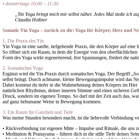
• donnerstags 10:00 – 11:30
„Yin Yoga bringt mich mir selbst näher. Jedes Mal stoße ich 
Claudia Hoßner
Somatic Yin Yoga – zurück zu dir:
Yoga für Körper, Herz und N
1. Die Praxis des Yin
Yin Yoga ist eine sanfte, tiefgehende Praxis, die den Körper auf ei
So öffnet sich ein Raum, in dem die Energie von den oberflächliche
Form des Yoga wirkt regenerierend, löst Spannungen, fördert die natürl
2. Somatisches Yoga
Ergänzt wird die Yin-Praxis durch somatisches Yoga. Der Begriff „So
selbst bringt. Durch achtsame, kleine Bewegungsimpulse wird das Ner
Dabei kommst du tiefer in die Wahrnehmung deines Körpers im Hier 
natürlichen Rhythmus, deiner inneren Stimme und eines sicheren Gefü
Druck, sondern im eigenen Tempo. So darf mit der Zeit auch das, wa
auf ganz behutsame Weise in Bewegung kommen.
3. Ein Raum für Ganzheit und Tiefe
Was meine Stunden besonders macht, ist die liebevolle Verbindung ver
• Rückverbindung zur eigenen Mitte – Impulse und Rituale, die uns 
• Meditation & Pranayama – führen dich in die stille Tiefe deines Se