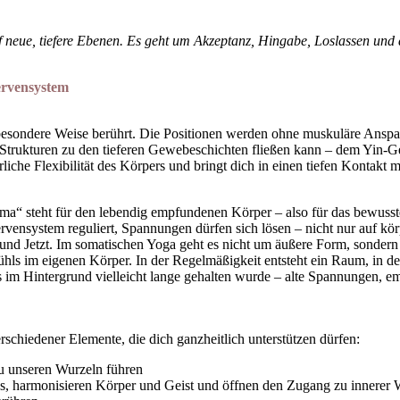
auf neue, tiefere Ebenen. Es geht um Akzeptanz, Hingabe, Loslassen un
ervensystem
ne besondere Weise berührt. Die Positionen werden ohne muskuläre Ansp
n Strukturen zu den tieferen Gewebeschichten fließen kann – dem Yin-
iche Flexibilität des Körpers und bringt dich in einen tiefen Kontakt mit
ma“ steht für den lebendig empfundenen Körper – also für das bewusste
vensystem reguliert, Spannungen dürfen sich lösen – nicht nur auf kör
und Jetzt. Im somatischen Yoga geht es nicht um äußere Form, sonde
hls im eigenen Körper. In der Regelmäßigkeit entsteht ein Raum, in de
s im Hintergrund vielleicht lange gehalten wurde – alte Spannungen,
schiedener Elemente, die dich ganzheitlich unterstützen dürfen:
zu unseren Wurzeln führen
ins, harmonisieren Körper und Geist und öffnen den Zugang zu innerer 