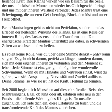
heilende Kraft. Ihre Klänge wirken wie ein Balsam für die Seele,
der uns in hektischen Momenten wieder ins Gleichgewicht bringt
und uns mit der inneren Weisheit verbindet. Jedes Mantra trägt eine
Schwingung, die unseren Geist beruhigt, Blockaden löst und unser
Herz öffnet.
Beim Mantrasingen geht es nicht um Perfektion, sondern um das
Erleben der heilenden Wirkung des Klangs. Es ist eine Reise der
inneren Ruhe, des Loslassens und der Transformation. Die
energetische Kraft der Mantras unterstützt uns dabei, in schwierigen
Zeiten zu wachsen und zu heilen.
Es spielt keine Rolle, was du über deine Stimme denkst –
jeder
kann
singen! Es geht nicht darum, perfekt zu klingen, sondern darum,
sich mit dem eigenen Inneren zu verbinden und den Moment zu
leben. Jede Stimme ist einzigartig und trägt eine wundervolle
Schwingung. Wenn du mit Hingabe und Vertrauen singst, wirst du
spüren, wie sich Anspannung, Nervosität und Zweifel auflösen.
Deine Stimme, so wie sie ist, hat die Kraft, Heilung zu bringen.
Seit 2008 begleite ich Menschen auf dieser kraftvollen Reise des
Mantrasingens. Egal, ob jung oder alt, erfahren oder neu in der
Praxis – die heilende Wirkung des Klangs ist für uns alle
zugänglich. Ich lade dich ein, diese Erfahrung zu teilen und die
transformierende Kraft des Mantras zu erleben.