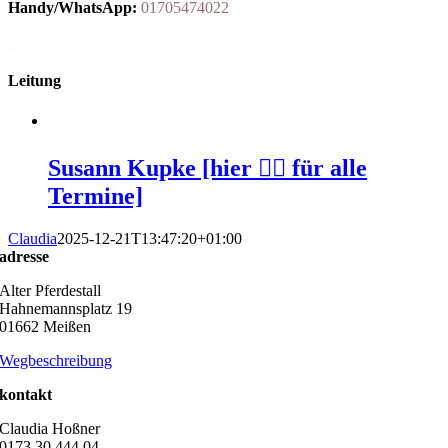
Handy/WhatsApp:
01705474022
_
Leitung
Susann Kupke [hier 👆🏻 für alle
Termine]
Claudia
2025-12-21T13:47:20+01:00
adresse
Alter Pferdestall
Hahnemannsplatz 19
01662 Meißen
Wegbeschreibung
kontakt
Claudia Hoßner
0173 30 444 04