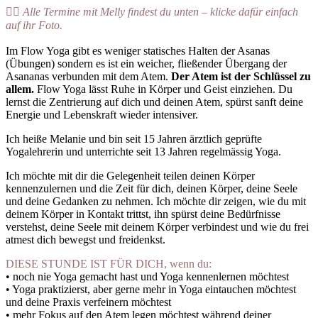
👉🏻
Alle Termine mit Melly findest du unten – klicke dafür einfach
auf ihr Foto.
Im Flow Yoga gibt es weniger statisches Halten der Asanas
(Übungen) sondern es ist ein weicher, fließender Übergang der
Asananas verbunden mit dem Atem.
Der Atem ist der Schlüssel zu
allem.
Flow Yoga lässt Ruhe in Körper und Geist einziehen. Du
lernst die Zentrierung auf dich und deinen Atem, spürst sanft deine
Energie und Lebenskraft wieder intensiver.
Ich heiße Melanie und bin seit 15 Jahren ärztlich geprüfte
Yogalehrerin und unterrichte seit 13 Jahren regelmässig Yoga.
Ich möchte mit dir die Gelegenheit teilen deinen Körper
kennenzulernen und die Zeit für dich, deinen Körper, deine Seele
und deine Gedanken zu nehmen. Ich möchte dir zeigen, wie du mit
deinem Körper in Kontakt trittst, ihn spürst deine Bedürfnisse
verstehst, deine Seele mit deinem Körper verbindest und wie du frei
atmest dich bewegst und freidenkst.
DIESE STUNDE IST FÜR DICH, wenn du:
• noch nie Yoga gemacht hast und Yoga kennenlernen möchtest
• Yoga praktizierst, aber gerne mehr in Yoga eintauchen möchtest
und deine Praxis verfeinern möchtest
• mehr Fokus auf den Atem legen möchtest während deiner