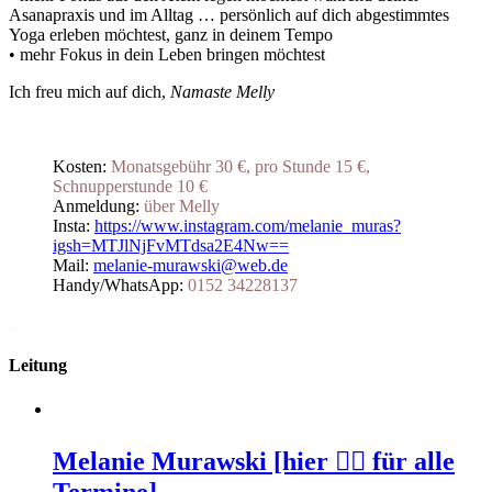
Asanapraxis und im Alltag … persönlich auf dich abgestimmtes
Yoga erleben möchtest, ganz in deinem Tempo
• mehr Fokus in dein Leben bringen möchtest
Ich freu mich auf dich,
Namaste Melly
Kosten:
Monatsgebühr 30 €, pro Stunde 15 €,
Schnupperstunde 10 €
Anmeldung:
über Melly
Insta:
https://www.instagram.com/melanie_muras?
igsh=MTJlNjFvMTdsa2E4Nw==
Mail:
melanie-m
urawski@web.de
Handy/WhatsApp:
0152 34228137
_
Leitung
Melanie Murawski [hier 👆🏻 für alle
Termine]