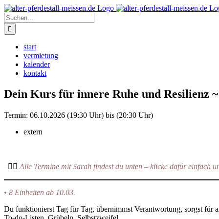
Zum
Instagram
Inhalt
Suche
springen
nach:
start
vermietung
kalender
kontakt
Dein Kurs für innere Ruhe und Resilienz ~
Termin:
06.10.2026 (19:30 Uhr) bis (20:30 Uhr)
extern
–
👉🏻
Alle Termine mit Sarah findest du unten – klicke dafür einfach un
• 8 Einheiten ab 10.03.
Du funktionierst Tag für Tag, übernimmst Verantwortung, sorgst für 
To-do-Listen. Grübeln. Selbstzweifel.