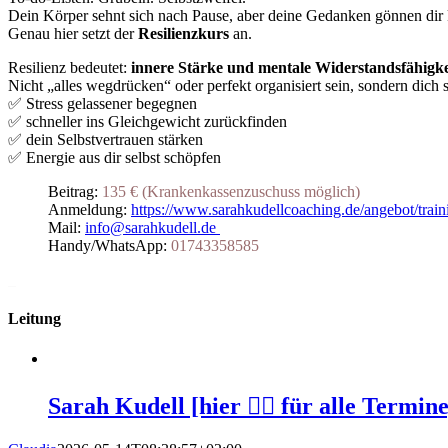
Dein Körper sehnt sich nach Pause, aber deine Gedanken gönnen dir 
Genau hier setzt der
Resilienzkurs
an.
Resilienz bedeutet:
innere Stärke und mentale Widerstandsfähigke
Nicht „alles wegdrücken“ oder perfekt organisiert sein, sondern dich 
✅ Stress gelassener begegnen
✅ schneller ins Gleichgewicht zurückfinden
✅ dein Selbstvertrauen stärken
✅ Energie aus dir selbst schöpfen
Beitrag:
135 € (Krankenkassenzuschuss möglich)
Anmeldung:
https://www.sarahkudellcoaching.de/angebot/train
Mail:
info@sarahkudell.de
Handy/WhatsApp:
01743358585
_
Leitung
Sarah Kudell [hier 👆🏻 für alle Termine