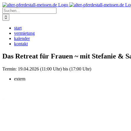
Zum
Instagram
Inhalt
Suche
springen
nach:
start
vermietung
kalender
kontakt
Das Retreat für Frauen ~ mit Stefanie & 
Termin:
19.04.2026 (11:00 Uhr) bis (17:00 Uhr)
extern
–