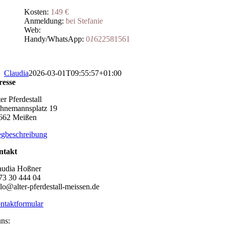
Kosten:
149 €
Anmeldung:
bei Stefanie
Web:
Handy/WhatsApp:
0
1
622581561
_
Claudia
2026-03-01T09:55:57+01:00
resse
er Pferdestall
hnemannsplatz 19
662 Meißen
gbeschreibung
ntakt
audia Hoßner
73 30 444 04
llo@alter-pferdestall-meissen.de
ntaktformular
uns: