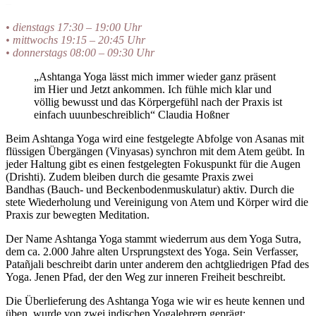
–
• dienstags 17:30 – 19:00 Uhr
• mittwochs 19:15 – 20:45 Uhr
• donnerstags 08:00 – 09:30 Uhr
„Ashtanga Yoga lässt mich immer wieder ganz präsent
im Hier und Jetzt ankommen. Ich fühle mich klar und
völlig bewusst und das Körpergefühl nach der Praxis ist
einfach uuunbeschreiblich“ Claudia Hoßner
Beim Ashtanga Yoga wird eine festgelegte Abfolge von Asanas mit
flüssigen Übergängen (Vinyasas) synchron mit dem Atem geübt. In
jeder Haltung gibt es einen festgelegten Fokuspunkt für die Augen
(Drishti). Zudem bleiben durch die gesamte Praxis zwei
Bandhas (Bauch- und Beckenbodenmuskulatur) aktiv. Durch die
stete Wiederholung und Vereinigung von Atem und Körper wird die
Praxis zur bewegten Meditation.
Der Name Ashtanga Yoga stammt wiederrum aus dem Yoga Sutra,
dem ca. 2.000 Jahre alten Ursprungstext des Yoga. Sein Verfasser,
Patañjali beschreibt darin unter anderem den achtgliedrigen Pfad des
Yoga. Jenen Pfad, der den Weg zur inneren Freiheit beschreibt.
Die Überlieferung des Ashtanga Yoga wie wir es heute kennen und
üben, wurde von zwei indischen Yogalehrern geprägt: