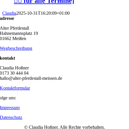
👆🏻 für alle Termine]
Claudia
2025-10-31T16:20:09+01:00
adresse
Alter Pferdestall
Hahnemannsplatz 19
01662 Meißen
Wegbeschreibung
kontakt
Claudia Hoßner
0173 30 444 04
hallo@alter-pferdestall-meissen.de
Kontaktformular
olge uns:
Impressum
Datenschutz
© Claudia Hoßner. Alle Rechte vorbehalten.