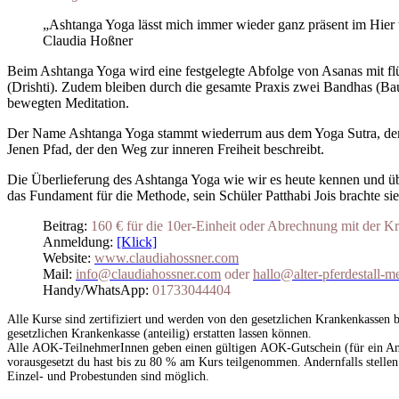
„Ashtanga Yoga lässt mich immer wieder ganz präsent im Hier u
Claudia Hoßner
Beim Ashtanga Yoga wird eine festgelegte Abfolge von Asanas mit fl
(Drishti). Zudem bleiben durch die gesamte Praxis zwei Bandhas (B
bewegten Meditation.
Der Name Ashtanga Yoga stammt wiederrum aus dem Yoga Sutra, dem ca.
Jenen Pfad, der den Weg zur inneren Freiheit beschreibt.
Die Überlieferung des Ashtanga Yoga wie wir es heute kennen und ü
das Fundament für die Methode, sein Schüler Patthabi Jois brachte sie
Beitrag:
160 € für die 10er-Einheit oder Abrechnung mit der K
Anmeldung:
[Klick]
Website:
www.claudiahossner.com
Mail:
info@claudiahossner.com
oder
hallo@alter-pferdestall-m
Handy/WhatsApp:
01733044404
Alle Kurse sind zertifiziert und werden von den gesetzlichen Krankenkassen 
gesetzlichen Krankenkasse (anteilig) erstatten lassen können.
Alle AOK-TeilnehmerInnen geben einen gültigen AOK-Gutschein (für ein Ang
vorausgesetzt du hast bis zu 80 % am Kurs teilgenommen. Andernfalls stellen
Einzel- und Probestunden sind möglich.