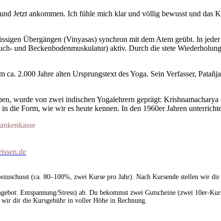
nd Jetzt ankommen. Ich fühle mich klar und völlig bewusst und das Kö
üssigen Übergängen (Vinyasas) synchron mit dem Atem geübt. In jeder 
auch- und Beckenbodenmuskulatur) aktiv. Durch die stete Wiederholun
 2.000 Jahre alten Ursprungstext des Yoga. Sein Verfasser, Patañjali
ben, wurde von zwei indischen Yogalehrern geprägt: Krishnamacharya 
 in die Form, wie wir es heute kennen. In den 1960er Jahren unterrichte
rankenkasse
eissen.de
bezuschusst (ca. 80–100%, zwei Kurse pro Jahr). Nach Kursende stellen wir dir
ebot: Entspannung/Stress) ab. Du bekommst zwei Gutscheine (zwei 10er-Kurse
 wir dir die Kursgebühr in voller Höhe in Rechnung.