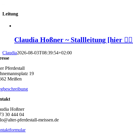
_
Leitung
Claudia Hoßner ~ Stallleitung [hier 👆🏻
Claudia
2026-08-03T08:39:54+02:00
resse
er Pferdestall
hnemannsplatz 19
662 Meißen
gbeschreibung
ntakt
audia Hoßner
73 30 444 04
llo@alter-pferdestall-meissen.de
ntaktformular