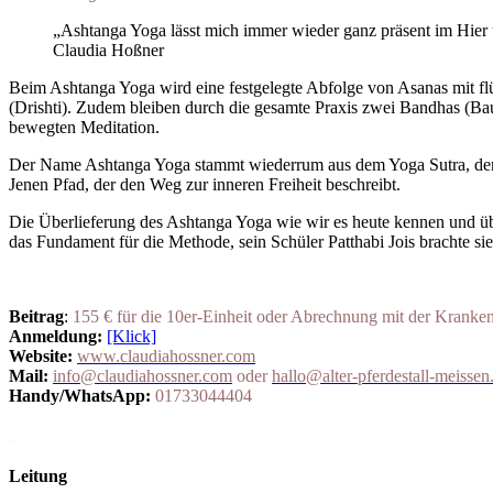
„Ashtanga Yoga lässt mich immer wieder ganz präsent im Hier u
Claudia Hoßner
Beim Ashtanga Yoga wird eine festgelegte Abfolge von Asanas mit fl
(Drishti). Zudem bleiben durch die gesamte Praxis zwei Bandhas (B
bewegten Meditation.
Der Name Ashtanga Yoga stammt wiederrum aus dem Yoga Sutra, dem ca.
Jenen Pfad, der den Weg zur inneren Freiheit beschreibt.
Die Überlieferung des Ashtanga Yoga wie wir es heute kennen und ü
das Fundament für die Methode, sein Schüler Patthabi Jois brachte sie
Beitrag
:
155 € für die 10er-Einheit oder Abrechnung mit der Kranke
Anmeldung:
[Klick]
Website:
www.claudiahossner.com
Mail:
info@claudiahossner.com
oder
hallo@alter-pferdestall-meissen
Handy/WhatsApp:
01733044404
_
Leitung