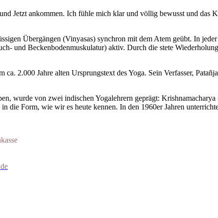
nd Jetzt ankommen. Ich fühle mich klar und völlig bewusst und das Kö
üssigen Übergängen (Vinyasas) synchron mit dem Atem geübt. In jeder 
auch- und Beckenbodenmuskulatur) aktiv. Durch die stete Wiederholun
 2.000 Jahre alten Ursprungstext des Yoga. Sein Verfasser, Patañjali
ben, wurde von zwei indischen Yogalehrern geprägt: Krishnamacharya 
 in die Form, wie wir es heute kennen. In den 1960er Jahren unterrichte
nkasse
.de