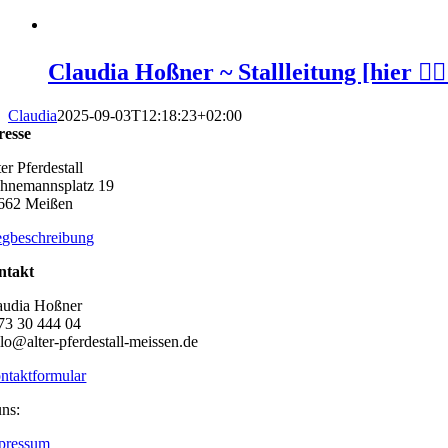
Claudia Hoßner ~ Stallleitung [hier 👆🏻
Claudia
2025-09-03T12:18:23+02:00
resse
er Pferdestall
hnemannsplatz 19
662 Meißen
gbeschreibung
ntakt
audia Hoßner
73 30 444 04
llo@alter-pferdestall-meissen.de
ntaktformular
uns:
pressum