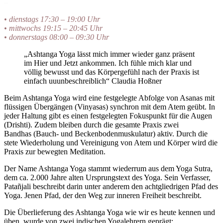
–
• dienstags 17:30 – 19:00 Uhr
• mittwochs 19:15 – 20:45 Uhr
• donnerstags 08:00 – 09:30 Uhr
„Ashtanga Yoga lässt mich immer wieder ganz präsent
im Hier und Jetzt ankommen. Ich fühle mich klar und
völlig bewusst und das Körpergefühl nach der Praxis ist
einfach uuunbeschreiblich“ Claudia Hoßner
Beim Ashtanga Yoga wird eine festgelegte Abfolge von Asanas mit
flüssigen Übergängen (Vinyasas) synchron mit dem Atem geübt. In
jeder Haltung gibt es einen festgelegten Fokuspunkt für die Augen
(Drishti). Zudem bleiben durch die gesamte Praxis zwei
Bandhas (Bauch- und Beckenbodenmuskulatur) aktiv. Durch die
stete Wiederholung und Vereinigung von Atem und Körper wird die
Praxis zur bewegten Meditation.
Der Name Ashtanga Yoga stammt wiederrum aus dem Yoga Sutra,
dem ca. 2.000 Jahre alten Ursprungstext des Yoga. Sein Verfasser,
Patañjali beschreibt darin unter anderem den achtgliedrigen Pfad des
Yoga. Jenen Pfad, der den Weg zur inneren Freiheit beschreibt.
Die Überlieferung des Ashtanga Yoga wie wir es heute kennen und
üben, wurde von zwei indischen Yogalehrern geprägt: