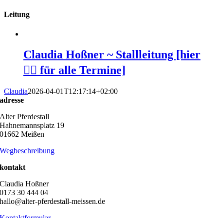
Leitung
Claudia Hoßner ~ Stallleitung [hier
👆🏻 für alle Termine]
Claudia
2026-04-01T12:17:14+02:00
adresse
Alter Pferdestall
Hahnemannsplatz 19
01662 Meißen
Wegbeschreibung
kontakt
Claudia Hoßner
0173 30 444 04
hallo@alter-pferdestall-meissen.de
Kontaktformular