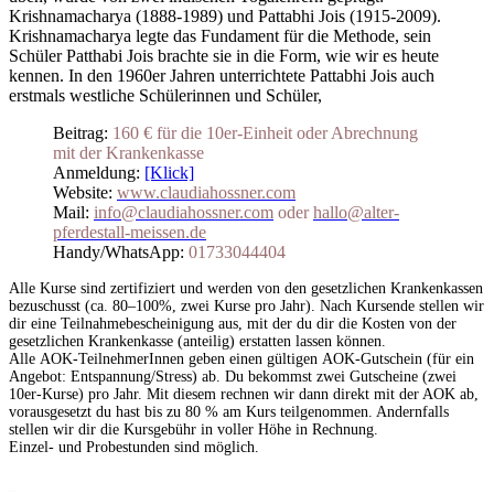
Krishnamacharya (1888-1989) und Pattabhi Jois (1915-2009).
Krishnamacharya legte das Fundament für die Methode, sein
Schüler Patthabi Jois brachte sie in die Form, wie wir es heute
kennen. In den 1960er Jahren unterrichtete Pattabhi Jois auch
erstmals westliche Schülerinnen und Schüler,
Beitrag:
160 € für die 10er-Einheit oder Abrechnung
mit der Krankenkasse
Anmeldung:
[Klick]
Website:
www.claudiahossner.com
Mail:
info@claudiahossner.com
oder
hallo@alter-
pferdestall-meissen.de
Handy/WhatsApp:
01733044404
Alle Kurse sind zertifiziert und werden von den gesetzlichen Krankenkassen
bezuschusst (ca. 80–100%, zwei Kurse pro Jahr). Nach Kursende stellen wir
dir eine Teilnahmebescheinigung aus, mit der du dir die Kosten von der
gesetzlichen Krankenkasse (anteilig) erstatten lassen können.
Alle AOK-TeilnehmerInnen geben einen gültigen AOK-Gutschein (für ein
Angebot: Entspannung/Stress) ab. Du bekommst zwei Gutscheine (zwei
10er-Kurse) pro Jahr. Mit diesem rechnen wir dann direkt mit der AOK ab,
vorausgesetzt du hast bis zu 80 % am Kurs teilgenommen. Andernfalls
stellen wir dir die Kursgebühr in voller Höhe in Rechnung.
Einzel- und Probestunden sind möglich.
_