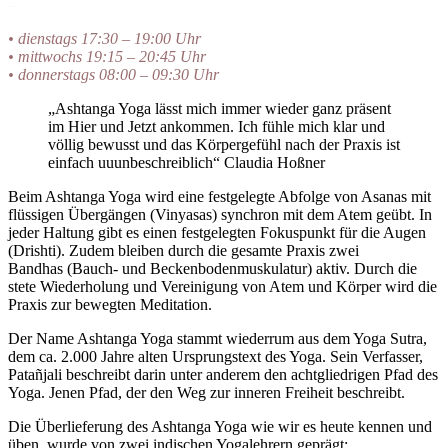
–
• dienstags 17:30 – 19:00 Uhr
• mittwochs 19:15 – 20:45 Uhr
• donnerstags 08:00 – 09:30 Uhr
„Ashtanga Yoga lässt mich immer wieder ganz präsent
im Hier und Jetzt ankommen. Ich fühle mich klar und
völlig bewusst und das Körpergefühl nach der Praxis ist
einfach uuunbeschreiblich“ Claudia Hoßner
Beim Ashtanga Yoga wird eine festgelegte Abfolge von Asanas mit
flüssigen Übergängen (Vinyasas) synchron mit dem Atem geübt. In
jeder Haltung gibt es einen festgelegten Fokuspunkt für die Augen
(Drishti). Zudem bleiben durch die gesamte Praxis zwei
Bandhas (Bauch- und Beckenbodenmuskulatur) aktiv. Durch die
stete Wiederholung und Vereinigung von Atem und Körper wird die
Praxis zur bewegten Meditation.
Der Name Ashtanga Yoga stammt wiederrum aus dem Yoga Sutra,
dem ca. 2.000 Jahre alten Ursprungstext des Yoga. Sein Verfasser,
Patañjali beschreibt darin unter anderem den achtgliedrigen Pfad des
Yoga. Jenen Pfad, der den Weg zur inneren Freiheit beschreibt.
Die Überlieferung des Ashtanga Yoga wie wir es heute kennen und
üben, wurde von zwei indischen Yogalehrern geprägt: