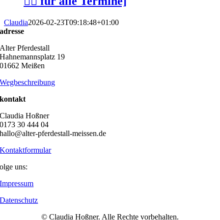
👆🏻 für alle Termine]
Claudia
2026-02-23T09:18:48+01:00
adresse
Alter Pferdestall
Hahnemannsplatz 19
01662 Meißen
Wegbeschreibung
kontakt
Claudia Hoßner
0173 30 444 04
hallo@alter-pferdestall-meissen.de
Kontaktformular
olge uns:
Impressum
Datenschutz
© Claudia Hoßner. Alle Rechte vorbehalten.