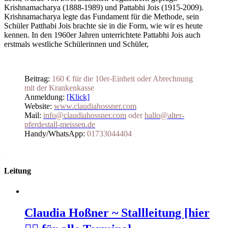
Krishnamacharya (1888-1989) und Pattabhi Jois (1915-2009).
Krishnamacharya legte das Fundament für die Methode, sein
Schüler Patthabi Jois brachte sie in die Form, wie wir es heute
kennen. In den 1960er Jahren unterrichtete Pattabhi Jois auch
erstmals westliche Schülerinnen und Schüler,
Beitrag:
160 € für die 10er-Einheit oder Abrechnung
mit der Krankenkasse
Anmeldung:
[Klick]
Website:
www.claudiahossner.com
Mail:
info@claudiahossner.com
oder
hallo@alter-
pferdestall-meissen.de
Handy/WhatsApp:
01733044404
_
Leitung
Claudia Hoßner ~ Stallleitung [hier