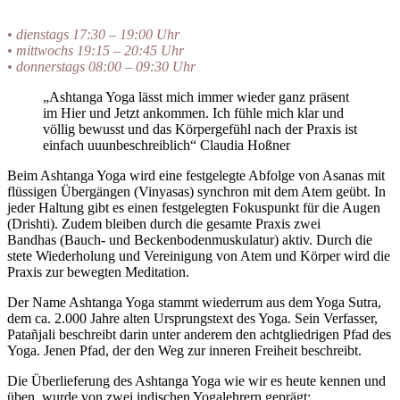
–
• dienstags 17:30 – 19:00 Uhr
• mittwochs 19:15 – 20:45 Uhr
• donnerstags 08:00 – 09:30 Uhr
„Ashtanga Yoga lässt mich immer wieder ganz präsent
im Hier und Jetzt ankommen. Ich fühle mich klar und
völlig bewusst und das Körpergefühl nach der Praxis ist
einfach uuunbeschreiblich“ Claudia Hoßner
Beim Ashtanga Yoga wird eine festgelegte Abfolge von Asanas mit
flüssigen Übergängen (Vinyasas) synchron mit dem Atem geübt. In
jeder Haltung gibt es einen festgelegten Fokuspunkt für die Augen
(Drishti). Zudem bleiben durch die gesamte Praxis zwei
Bandhas (Bauch- und Beckenbodenmuskulatur) aktiv. Durch die
stete Wiederholung und Vereinigung von Atem und Körper wird die
Praxis zur bewegten Meditation.
Der Name Ashtanga Yoga stammt wiederrum aus dem Yoga Sutra,
dem ca. 2.000 Jahre alten Ursprungstext des Yoga. Sein Verfasser,
Patañjali beschreibt darin unter anderem den achtgliedrigen Pfad des
Yoga. Jenen Pfad, der den Weg zur inneren Freiheit beschreibt.
Die Überlieferung des Ashtanga Yoga wie wir es heute kennen und
üben, wurde von zwei indischen Yogalehrern geprägt: