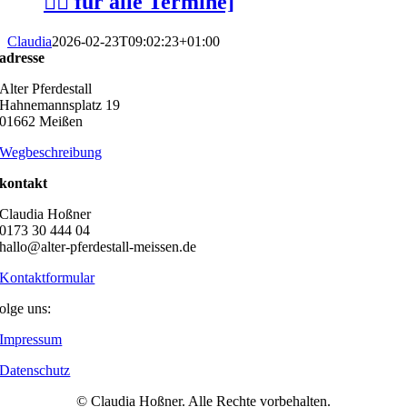
👆🏻 für alle Termine]
Claudia
2026-02-23T09:02:23+01:00
adresse
Alter Pferdestall
Hahnemannsplatz 19
01662 Meißen
Wegbeschreibung
kontakt
Claudia Hoßner
0173 30 444 04
hallo@alter-pferdestall-meissen.de
Kontaktformular
olge uns:
Impressum
Datenschutz
© Claudia Hoßner. Alle Rechte vorbehalten.