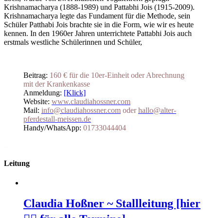
Krishnamacharya (1888-1989) und Pattabhi Jois (1915-2009).
Krishnamacharya legte das Fundament für die Methode, sein
Schüler Patthabi Jois brachte sie in die Form, wie wir es heute
kennen. In den 1960er Jahren unterrichtete Pattabhi Jois auch
erstmals westliche Schülerinnen und Schüler,
Beitrag:
160 € für die 10er-Einheit oder Abrechnung
mit der Krankenkasse
Anmeldung:
[Klick]
Website:
www.claudiahossner.com
Mail:
info@claudiahossner.com
oder
hallo@alter-
pferdestall-meissen.de
Handy/WhatsApp:
01733044404
_
Leitung
Claudia Hoßner ~ Stallleitung [hier